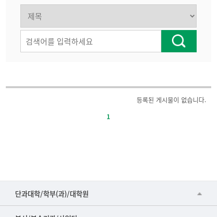
주
등록된 게시물이 없습니다.
요
1
정
책-
번
호,
제
목,
등
■인문대학
단과대학/학부(과)/대학원
록
▷국어국문학부
일,
공동기기센터