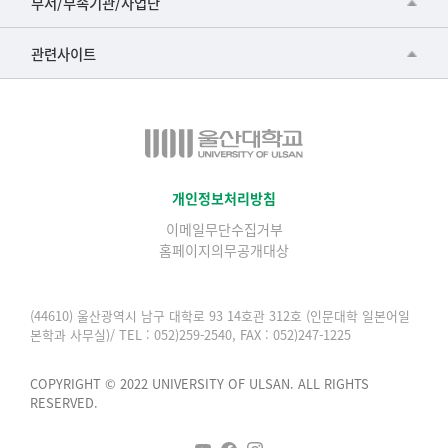
부서/부속기관/사업단
조
▷영어영문학과
공학교육혁신센터
회
건강가정지원센터
관련사이트
▷일본어·일본학과
수
과학영재교육원
교수협의회
로
▷중국어·중국학과
교무처교직팀
구
구내(경남)은행
▷프랑스어·프랑스학과
성
국어문화원
노동조합
된
▷스페인·중남미학과
국제교류처
표
생명윤리위원회
개인정보처리방침
▷역사·문화학과
기초과학연구소
이메일무단수집거부
온라인 기술거래 플랫폼
▷철학·상담학과
홈페이지의무공개대상
물리BK 미래혁신응집물질물리인재교육연구단
울산대신문
■사회과학대학
메이커스페이스
울산대학교 총동문회
(44610) 울산광역시 남구 대학로 93 14호관 312호 (인문대학 일본어일
▷사회과학부
본학과 사무실)/ TEL : 052)259-2540, FAX : 052)247-1225
미래기술혁신융합형인재양성센터
울산대학교병원
ㆍ경제학전공
반구대암각화유적보존연구소
COPYRIGHT © 2022 UNIVERSITY OF ULSAN. ALL RIGHTS
캠퍼스안전관리
ㆍ행정학전공
RESERVED.
보육교사교육원
UCLASS
ㆍ국제관계학전공