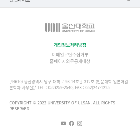
▷일본어·일본학과
과학영재교육원
교수협의회
▷중국어·중국학과
교무처교직팀
구내(경남)은행
▷프랑스어·프랑스학과
국어문화원
노동조합
▷스페인·중남미학과
국제교류처
생명윤리위원회
개인정보처리방침
▷역사·문화학과
기초과학연구소
이메일무단수집거부
온라인 기술거래 플랫폼
▷철학·상담학과
홈페이지의무공개대상
물리BK 미래혁신응집물질물리인재교육연구단
울산대신문
■사회과학대학
메이커스페이스
울산대학교 총동문회
(44610) 울산광역시 남구 대학로 93 14호관 312호 (인문대학 일본어일
▷사회과학부
본학과 사무실)/ TEL : 052)259-2540, FAX : 052)247-1225
미래기술혁신융합형인재양성센터
울산대학교병원
ㆍ경제학전공
반구대암각화유적보존연구소
COPYRIGHT © 2022 UNIVERSITY OF ULSAN. ALL RIGHTS
캠퍼스안전관리
ㆍ행정학전공
RESERVED.
보육교사교육원
UCLASS
ㆍ국제관계학전공
산학연협력선도대학육성사업(LINC3.0)사업단
ㆍ사회·복지학전공
스마트전자(ICT) 창의·융합기술 인력양성사업단