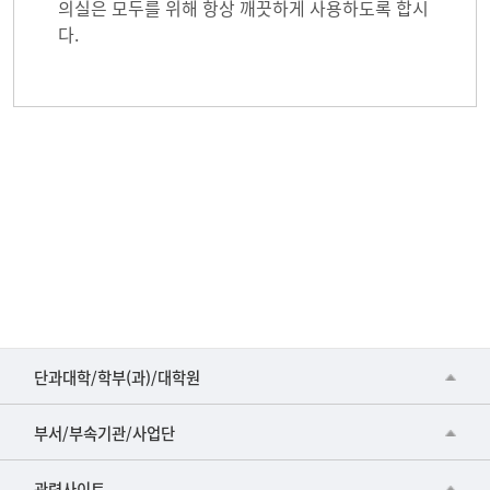
의실은 모두를 위해 항상 깨끗하게 사용하도록 합시
다.
■인문대학
단과대학/학부(과)/대학원
▷국어국문학부
공동기기센터
부서/부속기관/사업단
▷영어영문학과
공학교육혁신센터
건강가정지원센터
관련사이트