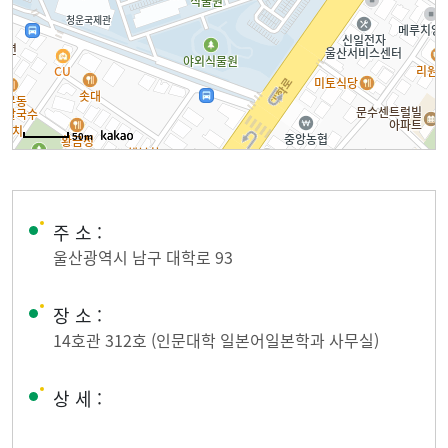
50m
주 소 :
울산광역시 남구 대학로 93
장 소 :
14호관 312호 (인문대학 일본어일본학과 사무실)
상 세 :